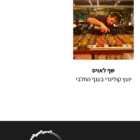
שף לאויס
יועץ קולינרי בענף החלבי